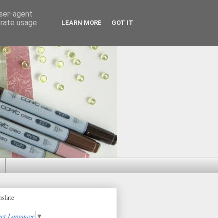
user-agent
erate usage
LEARN MORE
GOT IT
nslate
ect Language
▼