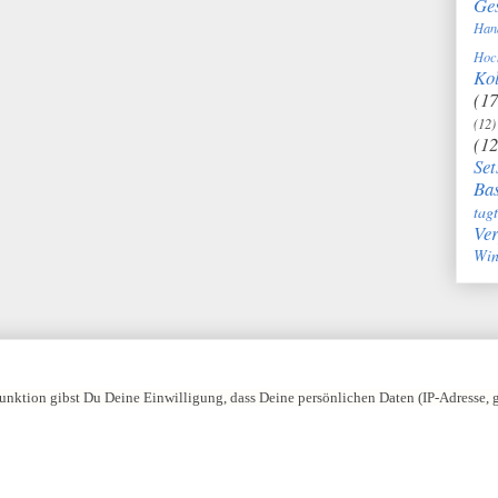
Ge
Han
Hoc
Kol
(17
(12)
(12
Set
Bas
tag
Ve
Win
nktion gibst Du Deine Einwilligung, dass Deine persönlichen Daten (IP-Adresse,