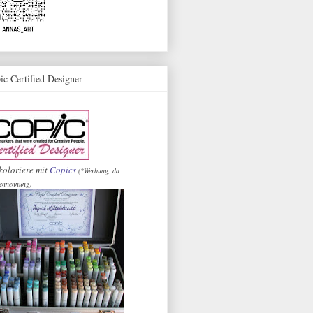
ic Certified Designer
koloriere mit
Copics
(*Werbung, da
ennennung)