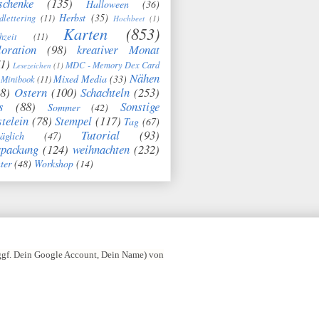
schenke
(135)
Halloween
(36)
Herbst
(35)
dlettering
(11)
Hochbeet
(1)
Karten
(853)
hzeit
(11)
oration
(98)
kreativer Monat
1)
MDC - Memory Dex Card
Lesezeichen
(1)
Nähen
Mixed Media
(33)
Minibook
(11)
8)
Ostern
(100)
Schachteln
(253)
s
(88)
Sonstige
Sommer
(42)
telein
(78)
Stempel
(117)
Tag
(67)
Tutorial
(93)
täglich
(47)
rpackung
(124)
weihnachten
(232)
ter
(48)
Workshop
(14)
 ggf. Dein Google Account, Dein Name) von