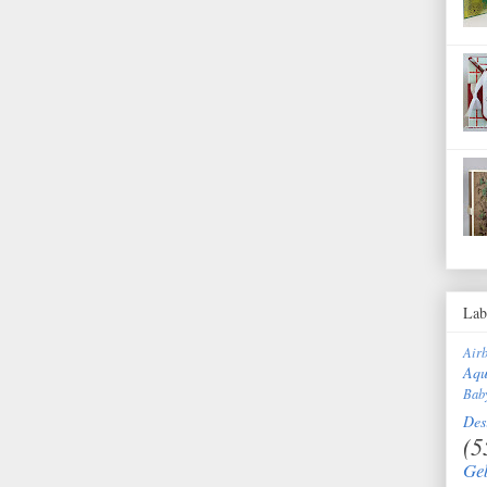
Lab
Air
Aqu
Bab
Des
(5
Ge