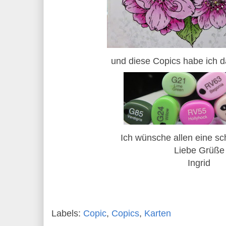
und diese Copics habe ich da
Ich wünsche allen eine s
Liebe Grüße
Ingrid
Labels:
Copic
,
Copics
,
Karten