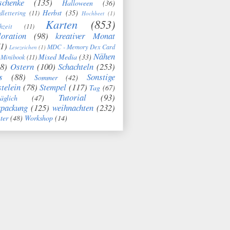
schenke
(135)
Halloween
(36)
Herbst
(35)
dlettering
(11)
Hochbeet
(1)
Karten
(853)
hzeit
(11)
oration
(98)
kreativer Monat
1)
MDC - Memory Dex Card
Lesezeichen
(1)
Nähen
Mixed Media
(33)
Minibook
(11)
8)
Ostern
(100)
Schachteln
(253)
s
(88)
Sonstige
Sommer
(42)
telein
(78)
Stempel
(117)
Tag
(67)
Tutorial
(93)
täglich
(47)
rpackung
(125)
weihnachten
(232)
ter
(48)
Workshop
(14)