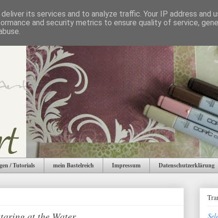
deliver its services and to analyze traffic. Your IP address and 
formance and security metrics to ensure quality of service, gen
abuse.
gen / Tutorials
mein Bastelreich
Impressum
Datenschutzerklärung
Tra
staring at the Water
Sel