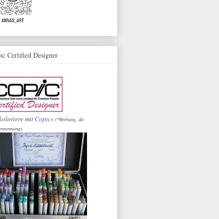
ic Certified Designer
koloriere mit
Copics
(*Werbung, da
ennennung)