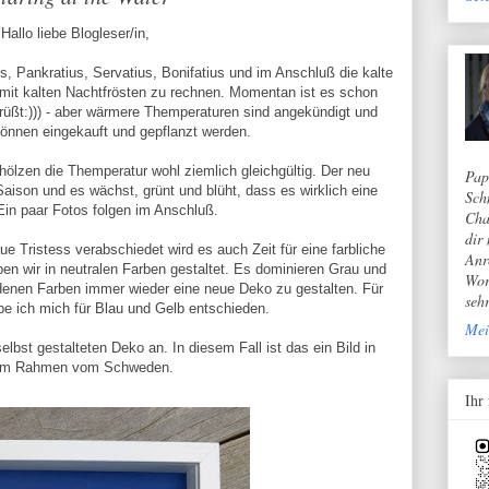
Hallo liebe Blogleser/in,
, Pankratius, Servatius, Bonifatius und im Anschluß die kalte
r mit kalten Nachtfrösten zu rechnen. Momentan ist es schon
grüßt:))) - aber wärmere Themperaturen sind angekündigt und
nnen eingekauft und gepflanzt werden.
ölzen die Themperatur wohl ziemlich gleichgültig. Der neu
Pap
Saison und es wächst, grünt und blüht, dass es wirklich eine
Sch
 Ein paar Fotos folgen im Anschluß.
Cha
dir
e Tristess verabschiedet wird es auch Zeit für eine farbliche
Anr
n wir in neutralen Farben gestaltet. Es dominieren Grau und
Wor
denen Farben immer wieder eine neue Deko zu gestalten. Für
seh
e ich mich für Blau und Gelb entschieden.
Mei
elbst gestalteten Deko an. In diesem Fall ist das ein Bild in
em Rahmen vom Schweden.
Ihr