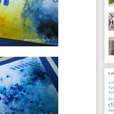
Lab
Air
Aqu
Bab
Des
(5
Ge