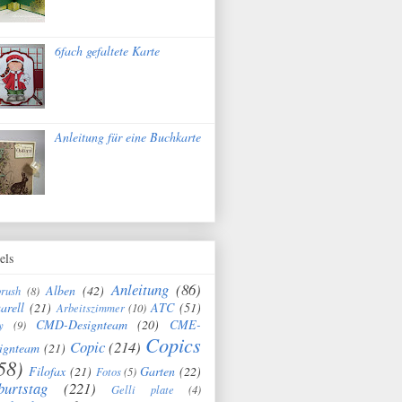
6fach gefaltete Karte
Anleitung für eine Buchkarte
els
Anleitung
(86)
Alben
(42)
brush
(8)
arell
(21)
ATC
(51)
Arbeitszimmer
(10)
CMD-Designteam
(20)
CME-
y
(9)
Copics
Copic
(214)
ignteam
(21)
58)
Filofax
(21)
Garten
(22)
Fotos
(5)
burtstag
(221)
Gelli plate
(4)