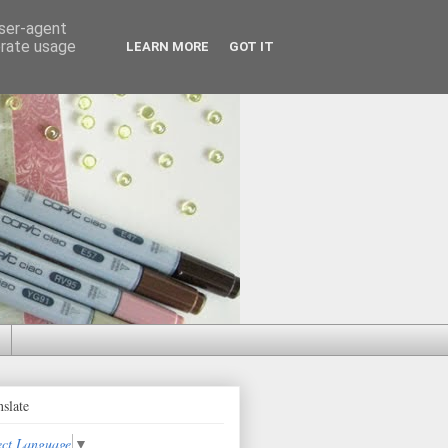
user-agent
erate usage
LEARN MORE
GOT IT
nslate
ect Language
▼