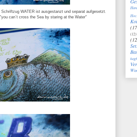
Ge
Han
 Schriftzug WATER ist ausgestanzt und separat aufgesetzt.
Hoc
"you can´t cross the Sea by staring at the Water"
Kol
(17
(12)
(12
Set
Bas
tag
Ve
Win