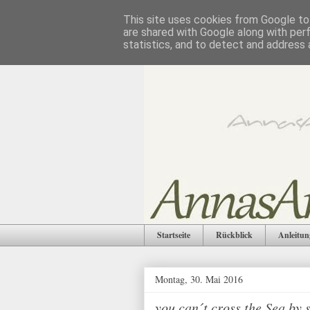
This site uses cookies from Google to 
are shared with Google along with per
statistics, and to detect and address 
Startseite
Rückblick
Anleitun
Montag, 30. Mai 2016
you can´t cross the Sea by 