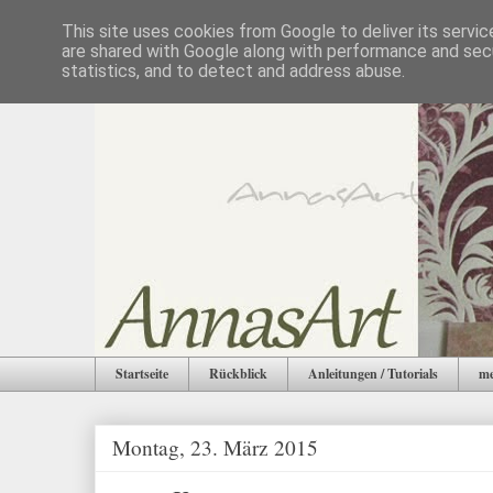
This site uses cookies from Google to deliver its servic
are shared with Google along with performance and secu
statistics, and to detect and address abuse.
Startseite
Rückblick
Anleitungen / Tutorials
me
Montag, 23. März 2015