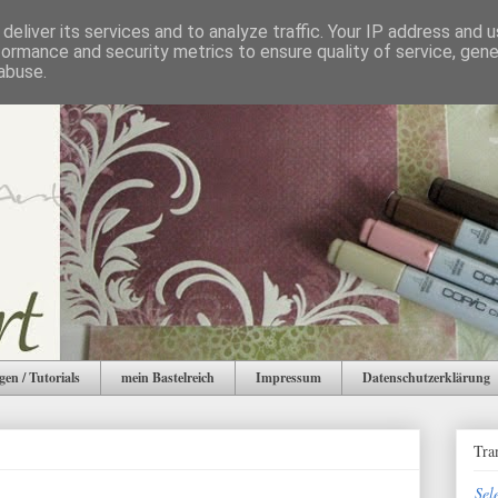
deliver its services and to analyze traffic. Your IP address and 
formance and security metrics to ensure quality of service, gen
abuse.
gen / Tutorials
mein Bastelreich
Impressum
Datenschutzerklärung
Tra
Sel