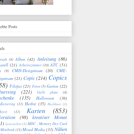
iebte Posts
els
Anleitung
(86)
Alben
(42)
brush
(8)
arell
(21)
ATC
(51)
Arbeitszimmer
(10)
CMD-Designteam
(20)
CME-
y
(9)
Copics
Copic
(214)
ignteam
(21)
58)
Filofax
(21)
Garten
(22)
Fotos
(5)
burtstag
(221)
Gelli plate
(4)
schenke
(135)
Halloween
(36)
Herbst
(35)
dlettering
(11)
Hochbeet
(1)
Karten
(853)
hzeit
(11)
oration
(98)
kreativer Monat
1)
MDC - Memory Dex Card
Lesezeichen
(1)
Nähen
Mixed Media
(33)
Minibook
(11)