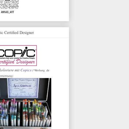
ic Certified Designer
koloriere mit
Copics
(*Werbung, da
ennennung)