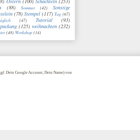
8)
Ostern
(100)
Schachteln
(253)
s
(88)
Sonstige
Sommer
(42)
telein
(78)
Stempel
(117)
Tag
(67)
Tutorial
(93)
täglich
(47)
rpackung
(125)
weihnachten
(232)
ter
(48)
Workshop
(14)
 ggf. Dein Google Account, Dein Name) von