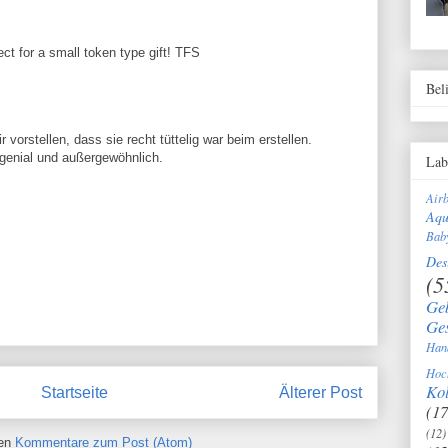
ct for a small token type gift! TFS
Bel
vorstellen, dass sie recht tüttelig war beim erstellen.
 genial und außergewöhnlich.
Lab
Air
Aqu
Bab
Des
(5
Ge
Ge
Han
Hoc
Kol
Startseite
Älterer Post
(17
(12)
ren
Kommentare zum Post (Atom)