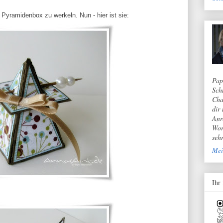
Pyramidenbox zu werkeln. Nun - hier ist sie:
Pap
Sch
Cha
dir
Anr
Wor
seh
Mei
Ihr