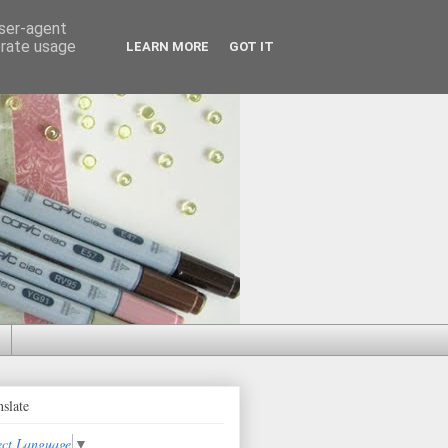
user-agent
erate usage
LEARN MORE
GOT IT
nslate
ect Language
▼